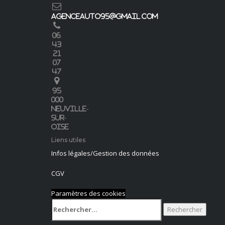
agenceauto95@gmail.com
06
43
21
07
47
95
000
Neuville-
sur-
Oise
Liens utiles
Infos légales/Gestion des données
CGV
Paramètres des cookies
Rechercher :