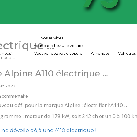
Nos services
ectrique …
Vous cherchez une voiture
-nous ?
Vous vendez votre voiture
Annonces
Véhicules
trique …
 Alpine A110 électrique …
llet 2022
 commentaire
veau défi pour la marque Alpine : électrifier l’A110 …
gramme : moteur de 178 kW, soit 242 ch et un 0 à 100 km
ine dévoile déjà une A110 électrique !