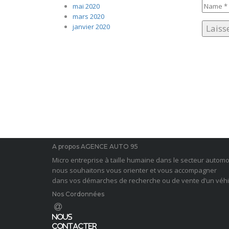
mai 2020
mars 2020
janvier 2020
A propos AGENCE AUTO 95
Micro entreprise à taille humaine dans le secteur automo
nous souhaitons vous orienter et vous accompagner
dans vos démarches de recherche ou de vente d’un véhic
Nos Cordonnées
Nous
Contacter