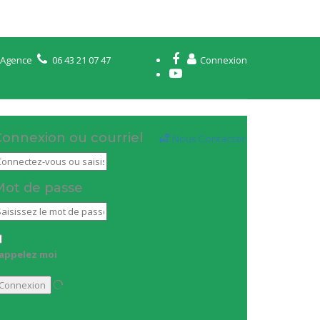
e Agence
06 43 21 07 47
Connexion
onnexion ou courriel
Nous Contacter
Mot de passe
appelez moi