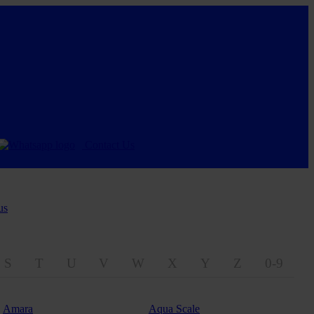
Contact Us
us
S
T
U
V
W
X
Y
Z
0-9
Amara
Aqua Scale