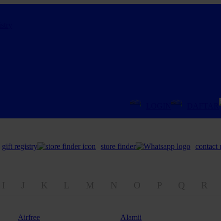
istry
LOGIN
DAFTAR
gift registry
store finder
contact 
I
J
K
L
M
N
O
P
Q
R
Airfree
Alamii