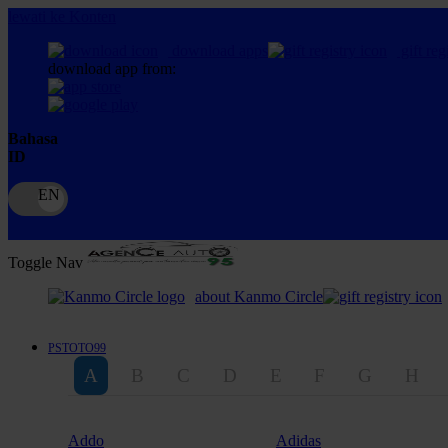
lewati ke Konten
download apps
gift reg
download app from:
Bahasa
ID
Toggle Nav
about Kanmo Circle
PSTOTO99
A
B
C
D
E
F
G
H
Addo
Adidas