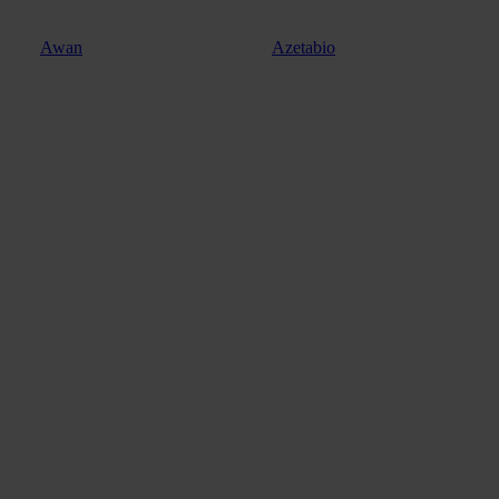
Awan
Azetabio