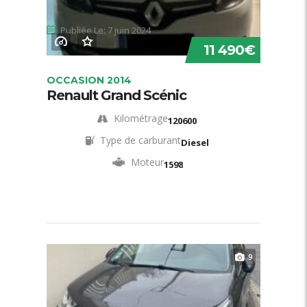
Publiée Le: 7 juin 2024
11 490€
OCCASION 2014
Renault Grand Scénic
Kilométrage
120600
Type de carburant
Diesel
Moteur
1598
9