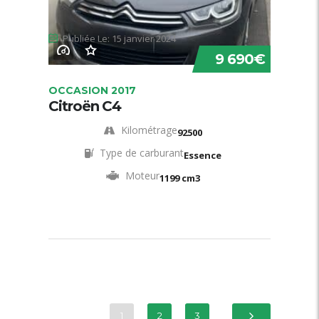
Publiée Le: 15 janvier 2024
9 690€
OCCASION 2017
Citroën C4
Kilométrage
92500
Type de carburant
Essence
Moteur
1199 cm3
1
2
3