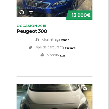
Publiée Le: 16 juin 2024
13 900€
OCCASION 2015
Peugeot 308
Kilométrage
78000
Type de carburant
Essence
Moteur
1598
7