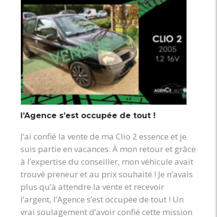
mercie
l’Agence s’est occupée de tout !
Une 
J’ai confié la vente de ma Clio 2 essence et je
Prest
suis partie en vacances. À mon retour et grâce
profe
à l’expertise du conseiller, mon véhicule avait
été v
trouvé preneur et au prix souhaité ! Je n’avais
qu’el
plus qu’à attendre la vente et recevoir
un gr
l’argent, l’Agence s’est occupée de tout ! Un
DEJEA
vrai soulagement d’avoir confié cette mission